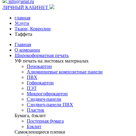
info@arial.ru
ЛИЧНЫЙ КАБИНЕТ
главная
Услуги
Ткани, Ковролин
Таффета
Главная
О компании
Широкоформатная печать
УФ печать на листовых материалах
Пенокартон
Алюминиевые композитные панели
ПВХ
Гофрокартон
ПЭТ
Микрогофрокартон
Сэндвич-панели
Сэндвич-панели ПВХ
Пластик
Бумага, бэклит
Постерная бумага
Бэклит
Самоклеющиеся пленки