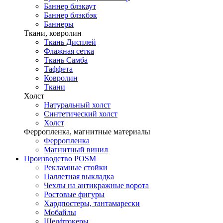
Баннер блэкаут
Баннер блэкбэк
Баннеры
Ткани, ковролин
Ткань Дисплей
Флажная сетка
Ткань Самба
Таффета
Ковролин
Ткани
Холст
Натуральный холст
Синтетический холст
Холст
Ферропленка, магнитные материалы
Ферропленка
Магнитный винил
Производство POSM
Рекламные стойки
Паллетная выкладка
Чехлы на антикражные ворота
Ростовые фигуры
Хардпостеры, тантамарески
Мобайлы
Шелфтокеры