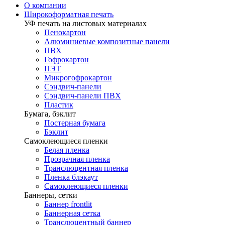
О компании
Широкоформатная печать
УФ печать на листовых материалах
Пенокартон
Алюминиевые композитные панели
ПВХ
Гофрокартон
ПЭТ
Микрогофрокартон
Сэндвич-панели
Сэндвич-панели ПВХ
Пластик
Бумага, бэклит
Постерная бумага
Бэклит
Самоклеющиеся пленки
Белая пленка
Прозрачная пленка
Транслюцентная пленка
Пленка блэкаут
Самоклеющиеся пленки
Баннеры, сетки
Баннер frontlit
Баннерная сетка
Транслюцентный баннер