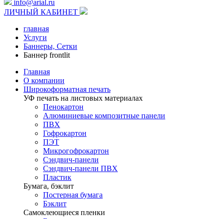
info@arial.ru
ЛИЧНЫЙ КАБИНЕТ
главная
Услуги
Баннеры, Сетки
Баннер frontlit
Главная
О компании
Широкоформатная печать
УФ печать на листовых материалах
Пенокартон
Алюминиевые композитные панели
ПВХ
Гофрокартон
ПЭТ
Микрогофрокартон
Сэндвич-панели
Сэндвич-панели ПВХ
Пластик
Бумага, бэклит
Постерная бумага
Бэклит
Самоклеющиеся пленки