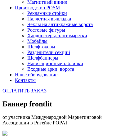
Магнитный винил
Производство POSM
Рекламные стойки
Паллетная выкладка
Чехлы на антикражные ворота
Ростовые фигуры
Хардпостеры, тантамарески
Мобайлы
Шелфтокеры
Разделители секций
Шелфбаннеры
Навигационные таблички
Входные арки, ворота
Наше оборудование
Контакты
ОПЛАТИТЬ ЗАКАЗ
Баннер frontlit
от участника Международной Маркетинговой
Ассоциации в Ритейле POPAI