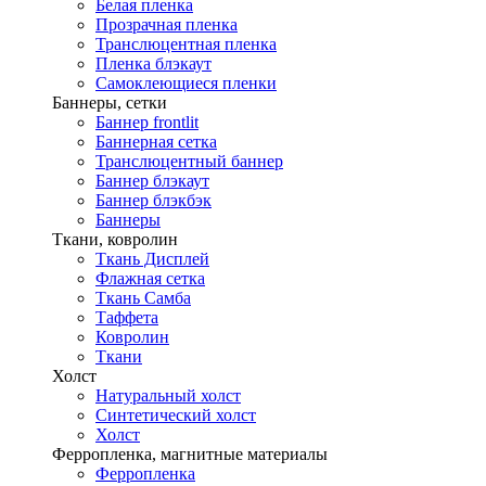
Белая пленка
Прозрачная пленка
Транслюцентная пленка
Пленка блэкаут
Самоклеющиеся пленки
Баннеры, сетки
Баннер frontlit
Баннерная сетка
Транслюцентный баннер
Баннер блэкаут
Баннер блэкбэк
Баннеры
Ткани, ковролин
Ткань Дисплей
Флажная сетка
Ткань Самба
Таффета
Ковролин
Ткани
Холст
Натуральный холст
Синтетический холст
Холст
Ферропленка, магнитные материалы
Ферропленка