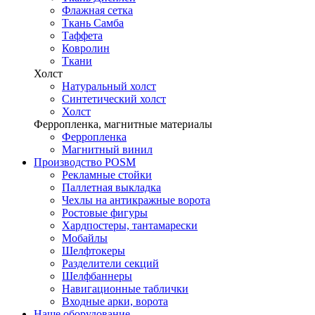
Флажная сетка
Ткань Самба
Таффета
Ковролин
Ткани
Холст
Натуральный холст
Синтетический холст
Холст
Ферропленка, магнитные материалы
Ферропленка
Магнитный винил
Производство POSM
Рекламные стойки
Паллетная выкладка
Чехлы на антикражные ворота
Ростовые фигуры
Хардпостеры, тантамарески
Мобайлы
Шелфтокеры
Разделители секций
Шелфбаннеры
Навигационные таблички
Входные арки, ворота
Наше оборудование