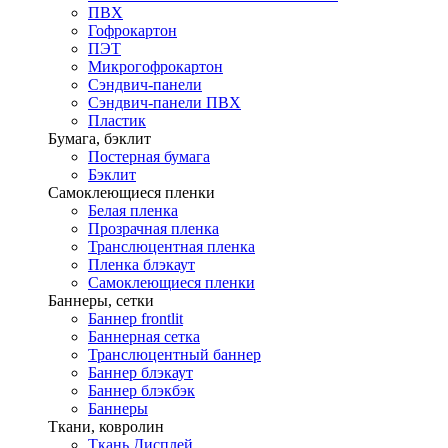
ПВХ
Гофрокартон
ПЭТ
Микрогофрокартон
Сэндвич-панели
Сэндвич-панели ПВХ
Пластик
Бумага, бэклит
Постерная бумага
Бэклит
Самоклеющиеся пленки
Белая пленка
Прозрачная пленка
Транслюцентная пленка
Пленка блэкаут
Самоклеющиеся пленки
Баннеры, сетки
Баннер frontlit
Баннерная сетка
Транслюцентный баннер
Баннер блэкаут
Баннер блэкбэк
Баннеры
Ткани, ковролин
Ткань Дисплей