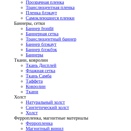
Прозрачная пленка
Транслюцентная пленка
Пленка блэкаут
Самоклеющиеся пленки
Баннеры, сетки
Баннер frontlit
Баннерная сетка
Транслюцентный баннер
Баннер блэкаут
Баннер блэкбэк
Баннеры
Ткани, ковролин
Ткань Дисплей
Флажная сетка
Ткань Самба
Таффета
Ковролин
Ткани
Холст
Натуральный холст
Синтетический холст
Холст
Ферропленка, магнитные материалы
Ферропленка
Магнитный винил