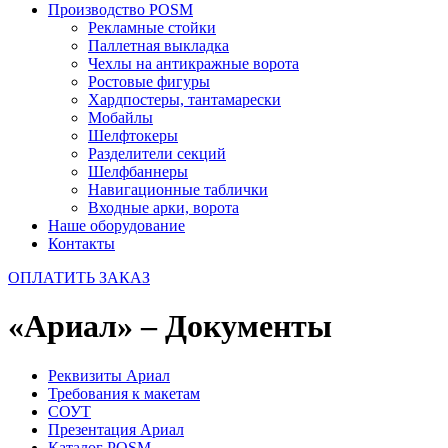
Производство POSM
Рекламные стойки
Паллетная выкладка
Чехлы на антикражные ворота
Ростовые фигуры
Хардпостеры, тантамарески
Мобайлы
Шелфтокеры
Разделители секций
Шелфбаннеры
Навигационные таблички
Входные арки, ворота
Наше оборудование
Контакты
ОПЛАТИТЬ ЗАКАЗ
«Ариал» – Документы
Реквизиты Ариал
Требования к макетам
СОУТ
Презентация Ариал
Каталог POSM