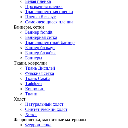
Белая пленка
Прозрачная пленка
Транслюцентная пленка
Пленка блэкаут
Самоклеющиеся пленки
Баннеры, сетки
Баннер frontlit
Баннерная сетка
Транслюцентный баннер
Баннер блэкаут
Баннер блэкбэк
Баннеры
Ткани, ковролин
Ткань Дисплей
Флажная сетка
Ткань Самба
Таффета
Ковролин
Ткани
Холст
Натуральный холст
Синтетический холст
Холст
Ферропленка, магнитные материалы
Ферропленка