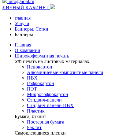
info@arial.ru
ЛИЧНЫЙ КАБИНЕТ
главная
Услуги
Баннеры, Сетки
Баннеры
Главная
О компании
Широкоформатная печать
УФ печать на листовых материалах
Пенокартон
Алюминиевые композитные панели
ПВХ
Гофрокартон
ПЭТ
Микрогофрокартон
Сэндвич-панели
Сэндвич-панели ПВХ
Пластик
Бумага, бэклит
Постерная бумага
Бэклит
Самоклеющиеся пленки