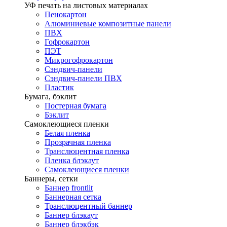
УФ печать на листовых материалах
Пенокартон
Алюминиевые композитные панели
ПВХ
Гофрокартон
ПЭТ
Микрогофрокартон
Сэндвич-панели
Сэндвич-панели ПВХ
Пластик
Бумага, бэклит
Постерная бумага
Бэклит
Самоклеющиеся пленки
Белая пленка
Прозрачная пленка
Транслюцентная пленка
Пленка блэкаут
Самоклеющиеся пленки
Баннеры, сетки
Баннер frontlit
Баннерная сетка
Транслюцентный баннер
Баннер блэкаут
Баннер блэкбэк