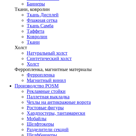
Баннеры
Ткани, ковролин
Ткань Дисплей
Флажная сетка
Ткань Самба
Таффета
Ковролин
Ткани
Холст
Натуральный холст
Синтетический холст
Холст
Ферропленка, магнитные материалы
Ферропленка
Магнитный винил
Производство POSM
Рекламные стойки
Паллетная выкладка
Чехлы на антикражные ворота
Ростовые фигуры
Хардпостеры, тантамарески
Мобайлы
Шелфтокеры
Разделители секций
Шелфбаннеры