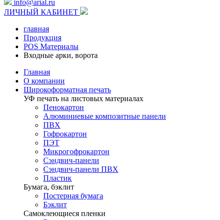
info@arial.ru
ЛИЧНЫЙ КАБИНЕТ
главная
Продукция
POS Материалы
Входные арки, ворота
Главная
О компании
Широкоформатная печать
УФ печать на листовых материалах
Пенокартон
Алюминиевые композитные панели
ПВХ
Гофрокартон
ПЭТ
Микрогофрокартон
Сэндвич-панели
Сэндвич-панели ПВХ
Пластик
Бумага, бэклит
Постерная бумага
Бэклит
Самоклеющиеся пленки