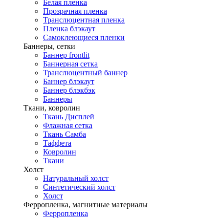
Белая пленка
Прозрачная пленка
Транслюцентная пленка
Пленка блэкаут
Самоклеющиеся пленки
Баннеры, сетки
Баннер frontlit
Баннерная сетка
Транслюцентный баннер
Баннер блэкаут
Баннер блэкбэк
Баннеры
Ткани, ковролин
Ткань Дисплей
Флажная сетка
Ткань Самба
Таффета
Ковролин
Ткани
Холст
Натуральный холст
Синтетический холст
Холст
Ферропленка, магнитные материалы
Ферропленка