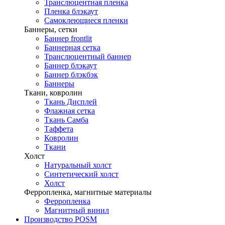
Транслюцентная пленка
Пленка блэкаут
Самоклеющиеся пленки
Баннеры, сетки
Баннер frontlit
Баннерная сетка
Транслюцентный баннер
Баннер блэкаут
Баннер блэкбэк
Баннеры
Ткани, ковролин
Ткань Дисплей
Флажная сетка
Ткань Самба
Таффета
Ковролин
Ткани
Холст
Натуральный холст
Синтетический холст
Холст
Ферропленка, магнитные материалы
Ферропленка
Магнитный винил
Производство POSM